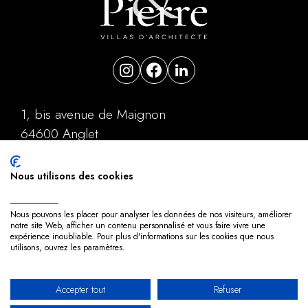
1, bis avenue de Maignon
64600 Anglet
05 59 31 35 15
contact@terrepierre.com
Nous utilisons des cookies
Contact
Nous pouvons les placer pour analyser les données de nos visiteurs, améliorer
notre site Web, afficher un contenu personnalisé et vous faire vivre une
Mentions légales
expérience inoubliable. Pour plus d'informations sur les cookies que nous
utilisons, ouvrez les paramètres.
Politique de confidentialité
Plan du site
Accepter tout
Refuser