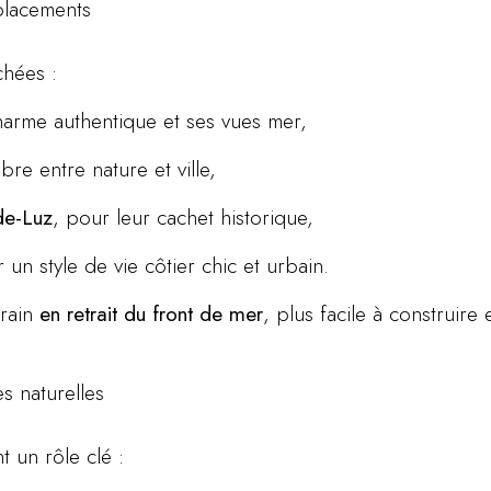
mplacements
chées :
harme authentique et ses vues mer,
bre entre nature et ville,
de-Luz
, pour leur cachet historique,
 un style de vie côtier chic et urbain.
rrain
en retrait du front de mer
, plus facile à construire
es naturelles
t un rôle clé :