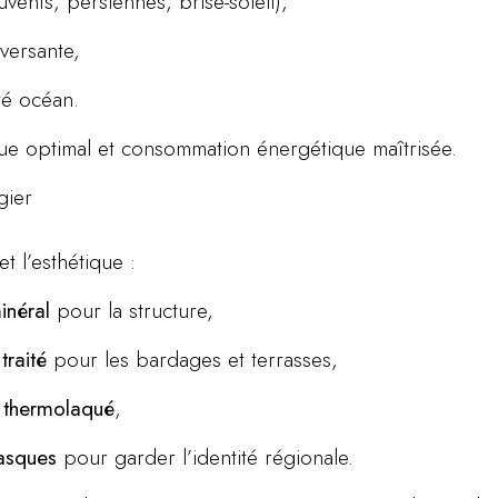
uvents, persiennes, brise-soleil),
aversante,
té océan.
que optimal et consommation énergétique maîtrisée.
gier
et l’esthétique :
inéral
pour la structure,
traité
pour les bardages et terrasses,
 thermolaqué
,
basques
pour garder l’identité régionale.