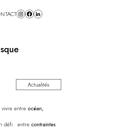
NTACT
asque
Actualités
e vivre entre
océan,
n défi : entre
contraintes