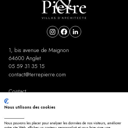
1, bis avenue de Maignon
64600 Anglet
05 59 31 35 15
contact@terrepierre.com
Contact
Mentions légales
Politique de confidentialité
Nous utilisons des cookies
Plan du site
Nous pouvons les placer pour analyser les données de nos visiteurs, améliorer
notre site Web, afficher un contenu personnalisé et vous faire vivre une